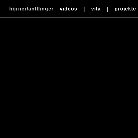
hörner/antlfinger
videos
|
vita
|
projekte